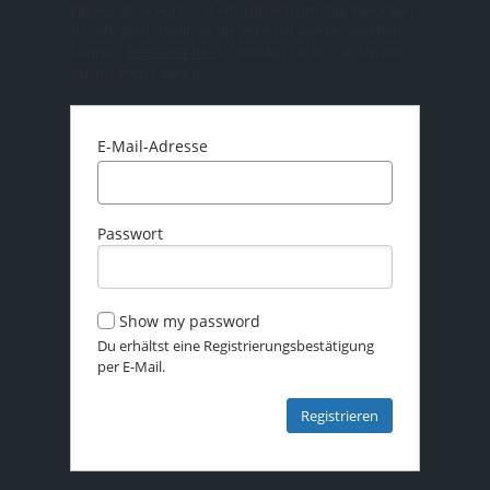
Ein Benutzer Konto ist erforderlich um Ihre Favoriten
zu verfolgen damit Sie die jederzeit wieder ansehen
können.
Registrier hier
or melden Sie sich an bei ein
existierendes Konto.
E-Mail-Adresse
Passwort
Show my password
Du erhältst eine Registrierungsbestätigung
per E-Mail.